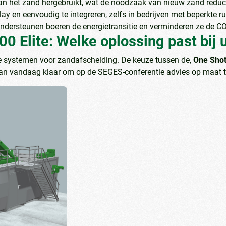
an het zand hergebruikt, wat de noodzaak van nieuw zand reduc
lay en eenvoudig te integreren, zelfs in bedrijven met beperkte r
ondersteunen boeren de energietransitie en verminderen ze de CO₂
 Elite: Welke oplossing past bij u
nde systemen voor zandafscheiding. De keuze tussen de,
One Sho
taan vandaag klaar om op de SEGES-conferentie advies op maat 