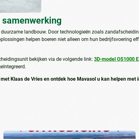
in samenwerking
duurzame landbouw. Door technologieën zoals zandafscheiding 
plossingen helpen boeren niet alleen om hun bedrijfsvoering ef
heidingsunit bekijken via de volgende link:
3D-model OS1000 El
eïntegreerd.
p met Klaas de Vries en ontdek hoe Mavasol u kan helpen me