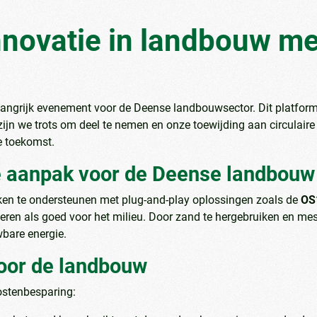
novatie in landbouw met
elangrijk evenement voor de Deense landbouwsector. Dit platfor
jn we trots om deel te nemen en onze toewijding aan circulair
e toekomst.
re aanpak voor de Deense landbouw
ken te ondersteunen met plug-and-play oplossingen zoals de
OS1
oeren als goed voor het milieu. Door zand te hergebruiken en me
wbare energie.
oor de landbouw
ostenbesparing: