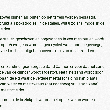
owel binnen als buiten op het terrein worden geplaatst.
kt als boxstrooisel in de stallen, wilt u zo snel mogelijk de
heiden.
 de stallen geschoven en opgevangen in een mestput en wordt
pt. Vervolgens wordt er gerecycled water aan toegevoegd,
voed met een uitgebalanceerde mix van mest, zand en
t- en zandmengsel zorgt de Sand Cannon er voor dat het zand
nde van de cilinder wordt afgestort. Het fijne zand wordt door
kbaan geleid waar de verdere mestafscheiding kan plaats
van water en mest/vezels (dat nagenoeg vrij is van zand)
n mestscheider.
troomt in de bezinkput, waarna het opnieuw kan worden
s.