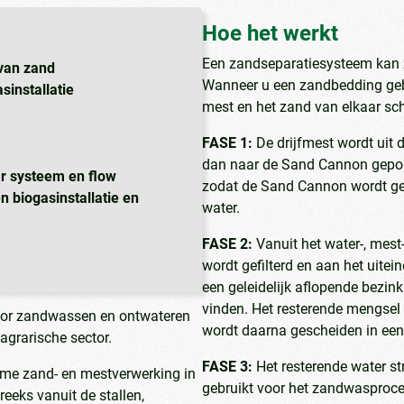
Hoe het werkt
Een zandseparatiesysteem kan z
van zand
Wanneer u een zandbedding gebrui
sinstallatie
mest en het zand van elkaar sc
FASE 1:
De drijfmest wordt uit
dan naar de Sand Cannon gepom
ar systeem en flow
zodat de Sand Cannon wordt ge
biogasinstallatie en
water.
FASE 2:
Vanuit het water-, mes
wordt gefilterd en aan het uitei
een geleidelijk aflopende bezin
vinden. Het resterende mengsel 
oor zandwassen en ontwateren
wordt daarna gescheiden in ee
grarische sector.
FASE 3:
Het resterende water s
ame zand- en mestverwerking in
gebruikt voor het zandwasproce
reeks vanuit de stallen,