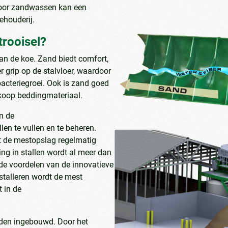
Door zandwassen kan een
ehouderij.
trooisel?
van de koe. Zand biedt comfort,
r grip op de stalvloer, waardoor
acteriegroei. Ook is zand goed
dkoop beddingmateriaal.
in de
len te vullen en te beheren.
t de mestopslag regelmatig
ing in stallen wordt al meer dan
 de voordelen van de innovatieve
talleren wordt de mest
 in de
den ingebouwd. Door het