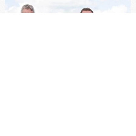
Nieuwsbrief Februari '23
Een winstgevende bedrijfsvoering met zand Van een failliete boedel
naar een strak georganiseerd bedrijfIn 2014 verhuisde de familie
Cornelissen naar Denemarken. Het aangekochte bedrijf was...