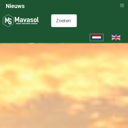
≡
Nieuws
Zoeken
Selecteer de taal