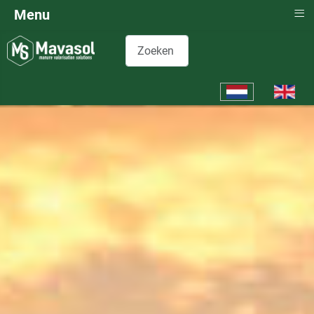
≡
Menu
Zoeken
Selecteer de taal