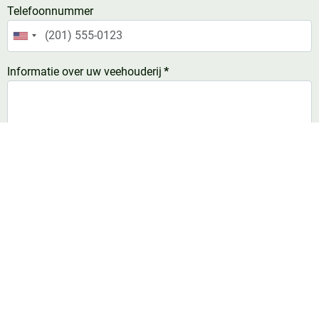
Telefoonnummer
United
States
Informatie over uw veehouderij
*
+1
Aantal melkkoeien
Soort bedding