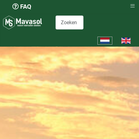
≡
FAQ
Zoeken
Selecteer de taal