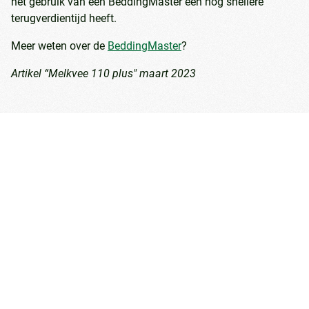
het gebruik van een BeddingMaster een nog snellere
terugverdientijd heeft.
Meer weten over de
BeddingMaster
?
Artikel “Melkvee 110 plus" maart 2023
Contact opnemen
Heeft u een vraag of opmerking? Maak dan gebruik van dit
contactformulier, dan nemen we zo snel mogelijk contact
met u op!