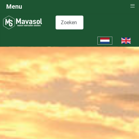
≡
Menu
Zoeken
Selecteer de taal